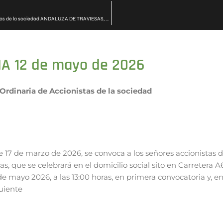
Anuncio de Convocatoria de Junta General Ordinaria de Accionistas de la sociedad ANDALUZA DE TRAVIESAS, S.A.
A 12 de mayo de 2026
Ordinaria de Accionistas de la sociedad
e 17 de marzo de 2026, se convoca a los señores accionist
tas, que se celebrará en el domicilio social sito en Carretera
de mayo 2026, a las 13:00 horas, en primera convocatoria y, en
guiente