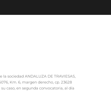
as de la sociedad ANDALUZA DE TRAVIESAS,
 A6076, Km. 6, margen derecho, cp. 23628
 su caso, en segunda convocatoria, al día