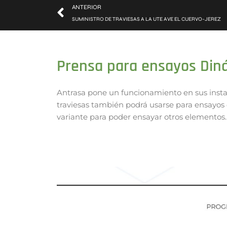
ANTERIOR
SUMINISTRO DE TRAVIESAS A LA UTE AVE EL CUERVO-JEREZ
Prensa para ensayos Din
Antrasa pone un funcionamiento en sus insta
traviesas también podrá usarse para ensayos d
variante para poder ensayar otros elementos.