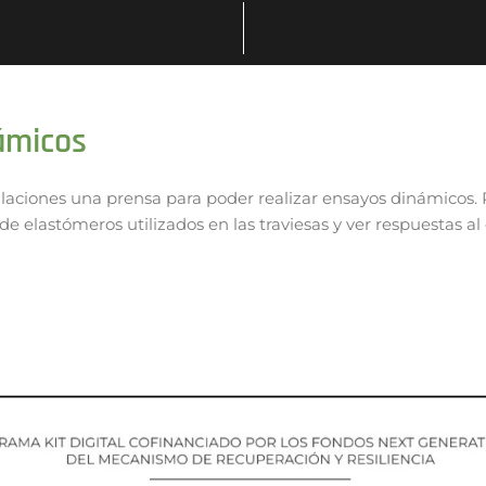
ámicos
laciones una prensa para poder realizar ensayos dinámicos.
e elastómeros utilizados en las traviesas y ver respuestas a